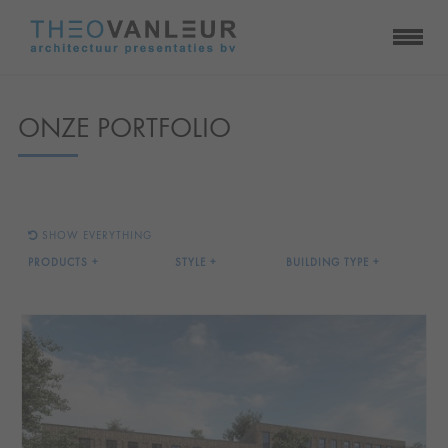
ONZE PORTFOLIO
SHOW EVERYTHING
PRODUCTS
+
STYLE
+
BUILDING TYPE
+