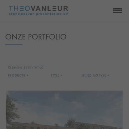
ONZE PORTFOLIO
SHOW EVERYTHING
PRODUCTS
+
STYLE
+
BUILDING TYPE
+